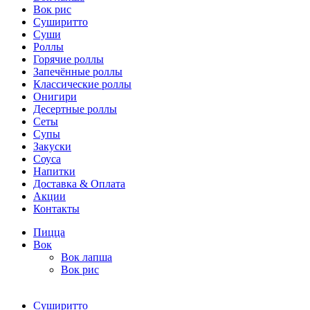
Вок рис
Суширитто
Суши
Роллы
Горячие роллы
Запечённые роллы
Классические роллы
Онигири
Десертные роллы
Сеты
Супы
Закуски
Соуса
Напитки
Доставка & Оплата
Акции
Контакты
Пицца
Вок
Вок лапша
Вок рис
Суширитто