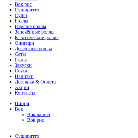
Вок рис
Суширитто
Суши
Роллы
Горячие роллы
Запечённые роллы
Классические роллы
Онигири
Десертные роллы
Сеты
Супы
Закуски
Соуса
Напитки
Доставка & Оплата
Акции
Контакты
Пицца
Вок
Вок лапша
Вок рис
Суширитто