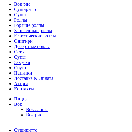
Вок рис
Суширитто
Суши
Роллы
Горячие роллы
Запечённые роллы
Классические роллы
Онигири
Десертные роллы
Сеты
Супы
Закуски
Соуса
Напитки
Доставка & Оплата
Акции
Контакты
Пицца
Вок
Вок лапша
Вок рис
Суширитто