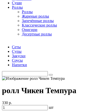
Суши
Роллы
Роллы
Жареные роллы
Запечённые роллы
Классические роллы
Онигири
Десертные роллы
Сеты
Супы
Закуски
Соусы
Напитки
ролл Чикен Темпура
330 р.
шт