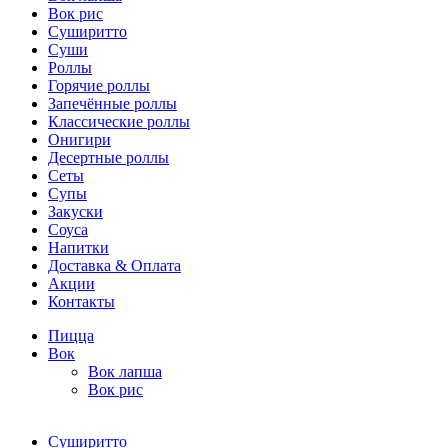
Вок рис
Суширитто
Суши
Роллы
Горячие роллы
Запечённые роллы
Классические роллы
Онигири
Десертные роллы
Сеты
Супы
Закуски
Соуса
Напитки
Доставка & Оплата
Акции
Контакты
Пицца
Вок
Вок лапша
Вок рис
Суширитто